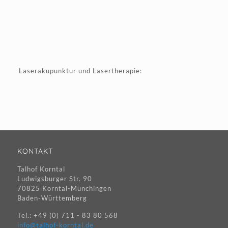
Laserakupunktur und Lasertherapie:
KONTAKT
Talhof Korntal
Ludwigsburger Str. 90
70825 Korntal-Münchingen
Baden-Württemberg
Tel.: +49 (0) 711 - 83 80 568
info@talhof-korntal.de